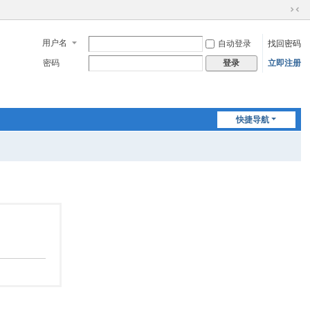
切
换
用户名
自动登录
找回密码
到
窄
密码
立即注册
登录
版
快捷导航