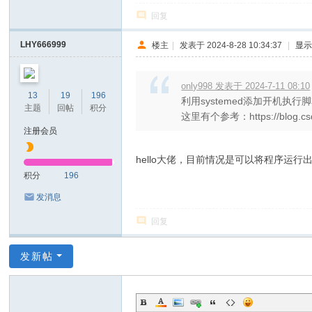
回复
LHY666999
楼主
|
发表于 2024-8-28 10:34:37
|
显
only998 发表于 2024-7-11 08:10
13
19
196
利用systemed添加开机执
主题
回帖
积分
这里有个参考：https://blog.csdn.ne
注册会员
hello大佬，目前情况是可以将程序运
积分
196
发消息
回复
发新帖