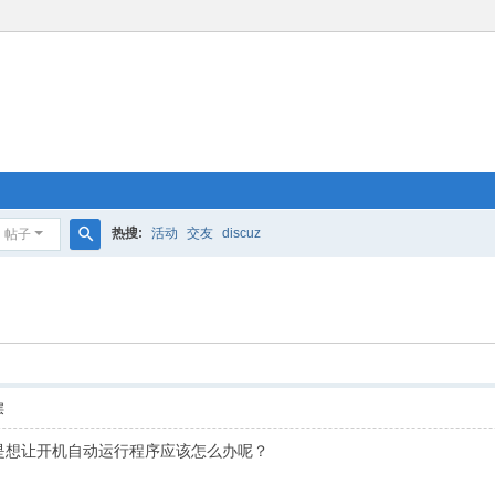
热搜:
活动
交友
discuz
帖子
搜
索
层
是想让开机自动运行程序应该怎么办呢？