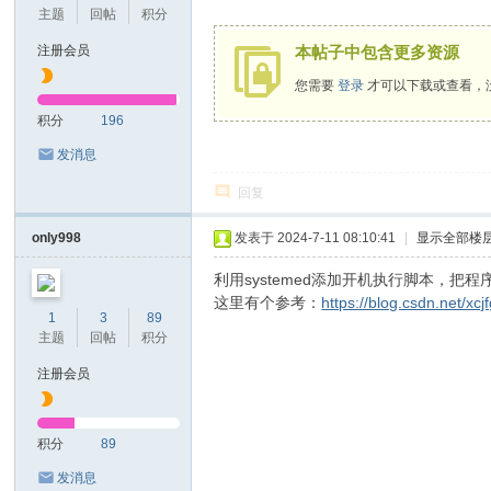
息
主题
回帖
积分
技
注册会员
本帖子中包含更多资源
术
您需要
登录
才可以下载或查看，
有
积分
196
限
发消息
公
回复
司
only998
发表于 2024-7-11 08:10:41
|
显示全部楼
利用systemed添加开机执行脚本，把
这里有个参考：
https://blog.csdn.net/xcj
1
3
89
主题
回帖
积分
注册会员
积分
89
发消息