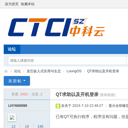
设为首页
收藏本站
论坛
»
论坛
›
龙芯嵌入式应用与生态
›
LoongOS
›
QT求助以及开机登录
深
发新帖
圳
QT求助以及开机登录
查看:
3462
|
回复:
2
[复制链接]
中
科
LHY666999
发表于 2024-7-10 22:48:27
|
显示全部楼
云
已有QT可执行程序，程序没有问题，但
信
13
19
196