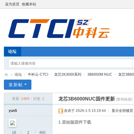
设为首页
收藏本站
论坛
»
论坛
›
中科云-CTCI
›
龙芯2K3000系列
›
3B6000M NUC
›
龙芯3B6
深
发新帖
圳
龙芯3B6000NUC固件更新
查看:
1469
|
回复:
1
[复制链接]
中
科
yun5
发表于 2026-1-5 15:19:44
|
显示全部楼层
云
1.原始版固件下载
信
16
2
460