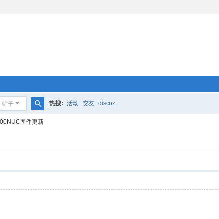
热搜:
活动
交友
discuz
帖子
搜
000NUC固件更新
索