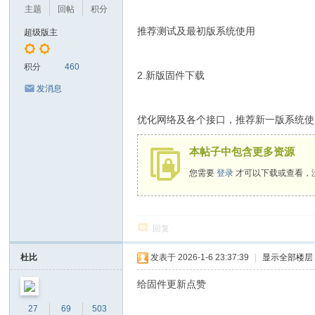
息
主题
回帖
积分
技
推荐测试及最初版系统使用
超级版主
术
有
积分
460
2.新版固件下载
限
发消息
公
优化网络及各个接口，推荐新一版系统使
司
本帖子中包含更多资源
您需要
登录
才可以下载或查看，
回复
杜比
发表于 2026-1-6 23:37:39
|
显示全部楼层
给固件更新点赞
27
69
503