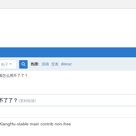
热搜:
活动
交友
discuz
帖子
搜
e 这个源怎么用不了了？
索
么用不了了？
[复制链接]
iangHu-stable main contrib non-free