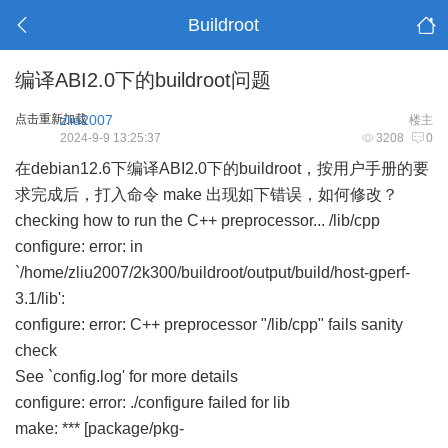
Buildroot
编译ABI2.0下的buildroot问题
点击重新加载
zliu2007
楼主
2024-9-9 13:25:37
3208
0
在debian12.6下编译ABI2.0下的buildroot，按用户手册的要
求完成后，打入命令 make 出现如下错误，如何修改？
checking how to run the C++ preprocessor... /lib/cpp
configure: error: in
`/home/zliu2007/2k300/buildroot/output/build/host-gperf-
3.1/lib':
configure: error: C++ preprocessor "/lib/cpp" fails sanity
check
See `config.log' for more details
configure: error: ./configure failed for lib
make: *** [package/pkg-