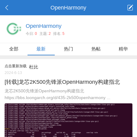
OpenHarmony
OpenHarmony
今日:
0
主题:
2
排名:
5
全部
最新
热门
热帖
精华
点击重新加载
杜比
2024-6-13
[转载]龙芯2K500先锋派OpenHarmony构建指北
龙芯2K500先锋派OpenHarmony构建指北
https://bbs.loongarch.org/d/435-2k500openharmony ...