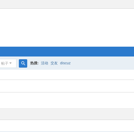
热搜:
活动
交友
discuz
帖子
搜
索