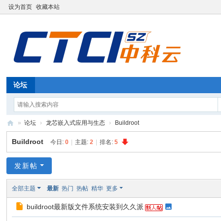
设为首页
收藏本站
论坛
»
论坛
›
龙芯嵌入式应用与生态
›
Buildroot
深
Buildroot
今日:
0
|
主题:
2
|
排名:
5
圳
中
发新帖
科
全部主题
最新
热门
热帖
精华
更多
云
buildroot最新版文件系统安装到久久派
信