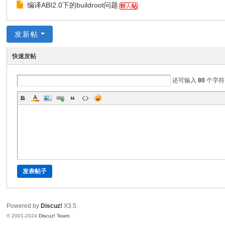
息
编译ABI2.0下的buildroot问题
技
术
发新帖
有
快速发帖
限
公
还可输入
80
个字符
司
发表帖子
Powered by
Discuz!
X3.5
© 2001-2024
Discuz! Team
.