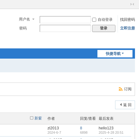
切
换
用户名
自动登录
找回密码
到
窄
密码
立即注册
登录
版
快捷导航
订阅
返 回
新窗
作者
回复/查看
最后发表
zl2013
8
hello123
2024-6-7
6898
2025-4-28 20:51