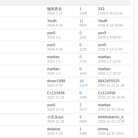
置
顶
随风而去
1
333
帖
2026-1-13
1658
2026-6-30 20:44
Youth
11
Youth
2024-8-19
8992
2026-5-23 19:58
yun5
0
yun5
2026-5-9
1181
2026-5-9 09:44
yun5
0
yun5
2026-4-14
1139
2026-4-14 17:47
martian
0
martian
2026-1-2
1731
2026-1-2 18:42
martian
0
martian
2026-1-2
1641
2026-1-2 18:23
driver1998
16
9842455525
2024-6-18
11637
2025-12-27 11:28
Cc123456
0
Cc123456
2025-12-25
1580
2025-12-25 18:34
yun5
2
martian
2025-12-22
2127
2025-12-24 16:41
小石头syc
9
elektrokarniz_k
2024-11-28
6808
2025-12-21 12:30
detalosi
1
jimma
2025-4-24
2286
2025-11-30 19:53