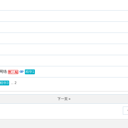
线网络
精华1
...
2
精华3
下一页 »