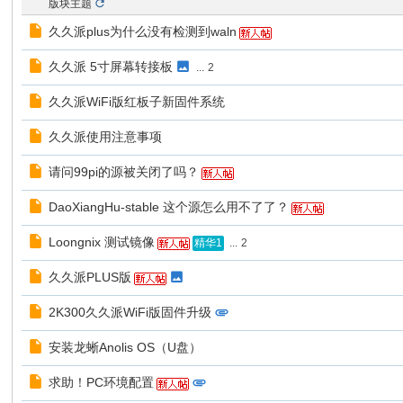
息
版块主题
技
久久派plus为什么没有检测到waln
术
久久派 5寸屏幕转接板
...
2
有
久久派WiFi版红板子新固件系统
限
公
久久派使用注意事项
司
请问99pi的源被关闭了吗？
DaoXiangHu-stable 这个源怎么用不了了？
Loongnix 测试镜像
...
2
精华1
久久派PLUS版
2K300久久派WiFi版固件升级
安装龙蜥Anolis OS（U盘）
求助！PC环境配置