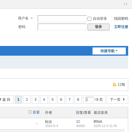
切
换
用户名
自动登录
找回密码
到
窄
密码
立即注册
登录
版
快捷导航
订阅
返 回
1
2
3
4
5
6
7
8
/ 8 页
下一页
新窗
作者
回复/查看
最后发表
杜比
32
tRNA
2024-6-4
46060
2025-12-9 11:45
隐
藏