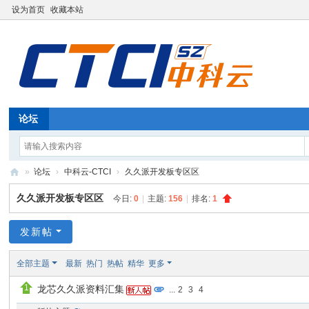
设为首页
收藏本站
论坛
»
论坛
›
中科云-CTCI
›
久久派开发板专区区
深
久久派开发板专区区
今日:
0
|
主题:
156
|
排名:
1
圳
中
发新帖
科
全部主题
最新
热门
热帖
精华
更多
云
龙芯久久派资料汇集
...
2
3
4
信