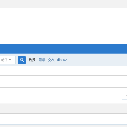
热搜:
活动
交友
discuz
帖子
搜
索