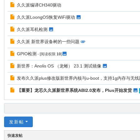
久久派编译CH340驱动
久久派LoongOS恢复WiFi驱动
久久派耳机检测
久久派 新世界设备树的一些问题
GPIO检测
- [阅读权限
10
]
新世界：Anolis OS （龙蜥） 23.1 测试镜像
发布久久派plus修改版新世界内核与u-boot，支持1g内存与无
【重要】龙芯久久派新世界系统ABI2.0发布，Plus开始发货
发新帖
快速发帖