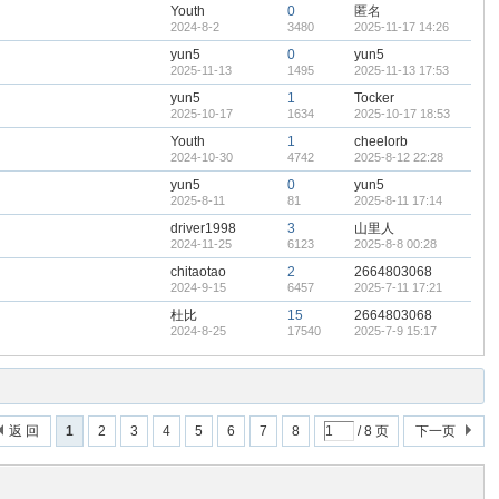
Youth
0
匿名
2024-8-2
3480
2025-11-17 14:26
yun5
0
yun5
2025-11-13
1495
2025-11-13 17:53
yun5
1
Tocker
2025-10-17
1634
2025-10-17 18:53
Youth
1
cheelorb
2024-10-30
4742
2025-8-12 22:28
yun5
0
yun5
2025-8-11
81
2025-8-11 17:14
driver1998
3
山里人
2024-11-25
6123
2025-8-8 00:28
chitaotao
2
2664803068
2024-9-15
6457
2025-7-11 17:21
杜比
15
2664803068
2024-8-25
17540
2025-7-9 15:17
返 回
1
2
3
4
5
6
7
8
/ 8 页
下一页