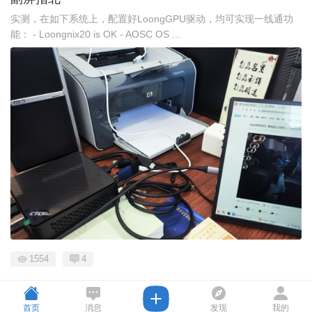
实测，在如下系统上，配置好LoongGPU驱动，均可实现一线通功
能： - Loongnix20 is OK - AOSC OS ...
1554
4
首页
消息
发现
我的