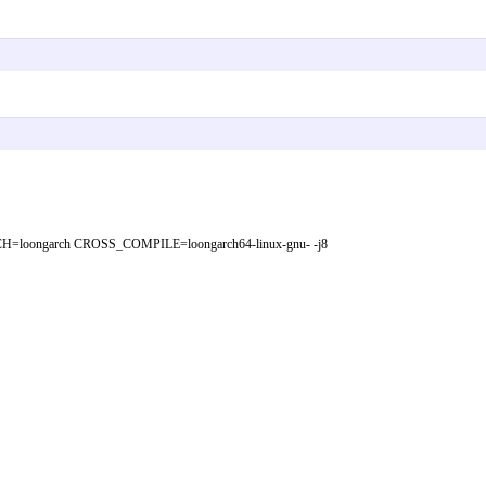
ARCH=loongarch CROSS_COMPILE=loongarch64-linux-gnu- -j8